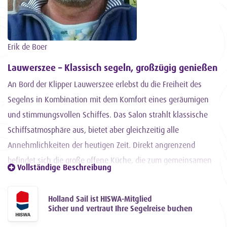
Erik de Boer
Lauwerszee – Klassisch segeln, großzügig genießen
An Bord der Klipper Lauwerszee erlebst du die Freiheit des
Segelns in Kombination mit dem Komfort eines geräumigen
und stimmungsvollen Schiffes. Das Salon strahlt klassische
Schiffsatmosphäre aus, bietet aber gleichzeitig alle
Annehmlichkeiten der heutigen Zeit. Direkt angrenzend
befindet sich die große offene Küche, die zum gemeinsamen
Vollständige Beschreibung
Kochen und gemütlichen Tafeln einlädt. Der Smeg-Herd mit
sechs Gasflammen und einem großen Elektrobackofen bietet
Holland Sail ist HISWA-Mitglied
alle Möglichkeiten für aufwendige Gerichte. Für
Sicher und vertraut Ihre Segelreise buchen
Feinschmecker ist alles vorhanden: von Le Creuset-Bräter bis