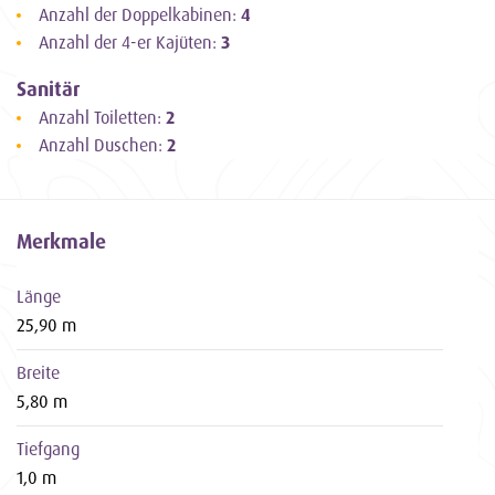
Kinderermäßigung
Anzahl der Doppelkabinen:
4
Kinder bis einschließlich 11 Jahre erhalten
10 % Rabatt
auf
Anzahl der 4-er Kajüten:
3
den Reisepreis.
Sanitär
Anzahl Toiletten:
2
Anzahl Duschen:
2
Merkmale
Länge
25,90 m
Breite
5,80 m
Tiefgang
1,0 m