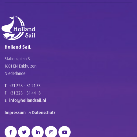
Holland Sail.
Stationsplein 3
1601 EN Enkhuizen
Niederlande
T
+31 228 - 31 21 33
F
+31 228 - 31 44 18
E
info@hollandsail.nl
Impressum
&
Datenschutz