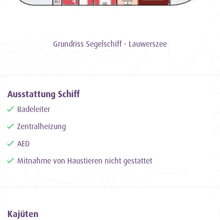
genieße die beeindruckende Natur der Watteninseln. Einen
Drink oder ein Barbecue an Deck, die Nacht vor Anker
verbringen und einen wunderschönen Sonnenuntergang
Grundriss Segelschiff - Lauwerszee
bewundern. Skipper Erik zeigt dir die versteckten Stellen des
Wattenmeeres und sorgt dafür, dass du all diese besonderen
Erlebnisse von deiner Bucketlist streichen kannst.
Ausstattung Schiff
Bitte beachten: Die Lauwerszee ist
nicht
für
Badeleiter
Junggesellenabschiede buchbar.
Zentralheizung
Extra-Services
AED
Endreinigung
: bei Wochenendfahrten inklusive. Bei
Mitnahme von Haustieren nicht gestattet
längeren Reisen beträgt die Endreinigung €170.
Bettdecken
: inklusive
Handtücher
: mietbar für €8 p.P.
Kajüten