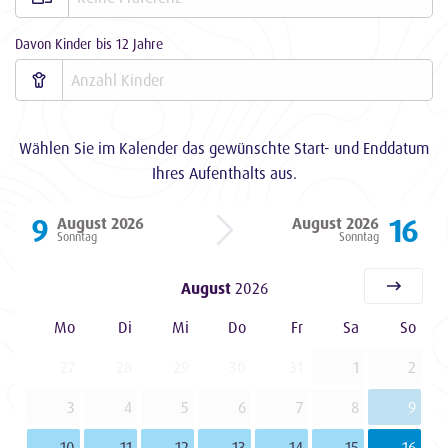
Davon Kinder bis 12 Jahre
Wählen Sie im Kalender das gewünschte Start- und Enddatum
Ihres Aufenthalts aus.
9
16
August 2026
August 2026
Sonntag
Sonntag
August
2026
Mo
Di
Mi
Do
Fr
Sa
So
27
28
29
30
31
1
2
3
4
5
6
7
8
9
10
11
12
13
14
15
16