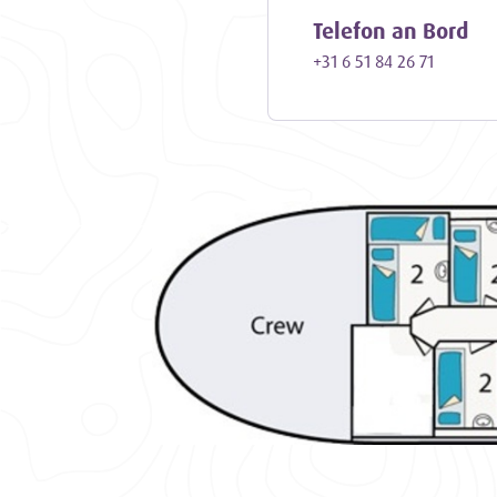
Aufenthaltsraums zu en
Telefon an Bord
für Abkühlung und ein a
+31 6 51 84 26 71
gesamte Schiff mit einer
auch im November und D
Abenteuerliches Sege
Mit der gemütlichen Crew
jährigen Erfahrung von S
Plätzen des Wattenmeere
Wattenmeer einlässt, erl
Segeltörn. Danach ist es
zu entspannen und den s
Erleben Sie das einz
Gehen Sie an Bord der Ae
Segelerlebnis voller Abe