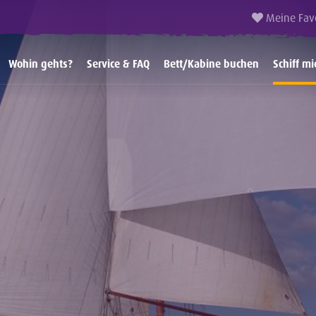
Meine Fav
Wohin gehts?
Service & FAQ
Bett/Kabine buchen
Schiff mi