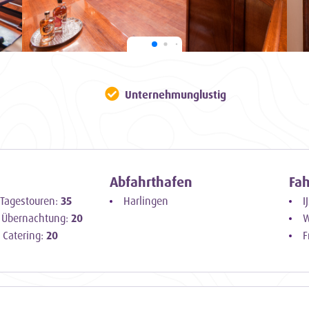
Unternehmunglustig
Abfahrthafen
Fa
 Tagestouren:
35
Harlingen
I
i Übernachtung:
20
W
 Catering:
20
F