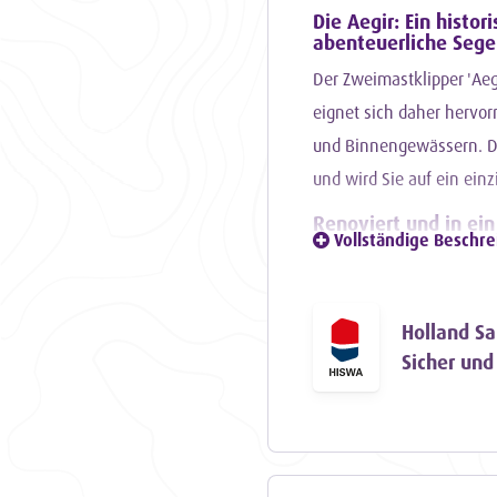
Die Aegir: Ein histor
abenteuerliche Sege
Der Zweimastklipper 'Aeg
eignet sich daher hervo
und Binnengewässern. Die
und wird Sie auf ein ein
Renoviert und in ei
Vollständige Beschr
In den Jahren 1983 bis 1
ursprünglichen Rumpf sor
vor allem gutes Segelschi
Holland Sa
Harlingen aus, bereit für
Sicher und
Eine Besonderheit de
Was die Aegir wirklich b
Diese Besonderheit ermö