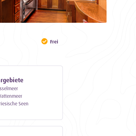
Frei
hrgebiete
Jsselmeer
attenmeer
riesische Seen