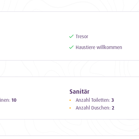
ahrenen Besatzung garantiert dieser historische
ergessliche Zeit auf dem Wasser. Entdecken Sie
s mit der Aegir und schaffen Sie sich
ben lang halten werden.
Tresor
Haustiere willkommen
Sanitär
binen:
10
Anzahl Toiletten:
3
Anzahl Duschen:
2