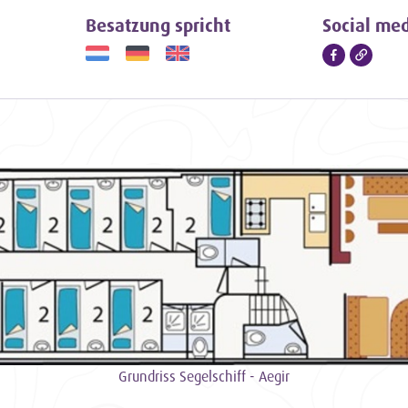
tfernen. An warmen Sommerabenden sorgt dies
Besatzung spricht
Social med
ngenehmes Segelerlebnis. Außerdem ist das
 Zentralheizung ausgestattet, so dass Gruppen
ezember zu den Inseln segeln können.
ln auf der Aegir
, den zusätzlichen Segeln und der mehr als 20-
kipper Jaap segelt die Aegir zu den schönsten
s. Wer sich mit Jaap auf das Abenteuer
ebt garantiert einen abenteuerlichen und aktiven
 Zeit, sich bei einem erfrischenden Bier vom Fass
elbst gefangenen Fisch zu genießen.
igartige Segelerlebnis auf der Aegir
gir und gönnen Sie sich ein einzigartiges
Grundriss Segelschiff - Aegir
nteuer und Entspannung. Mit ihrer reichen