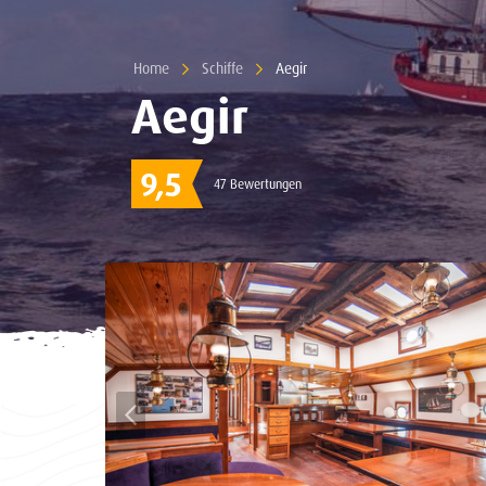
Home
Schiffe
Current:
Aegir
Aegir
9,5
47 Bewertungen