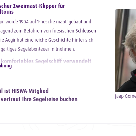
ischer Zweimast-Klipper für
ltörns
ir' wurde 1904 auf 'Friesche maat' gebaut und
rragend zum Befahren von friesischen Schleusen
 Aegir hat eine reiche Geschichte hinter sich
zigartiges Segelabenteuer mitnehmen.
n komfortables Segelschiff verwandelt
eibung
986 hat der Skipper und Eigner Jaap Gomes den
gfältig restauriert und in ein komfortables und
ff verwandelt. Seitdem segelt die Aegir stolz von
il ist HISWA-Mitglied
Jaap Gom
 abenteuerliche Segeltörns.
 vertraut Ihre Segelreise buchen
s Segelschiffs Aegir
esonders macht, ist das originelle Lukendeck.
glicht es, das Dach des geräumigen