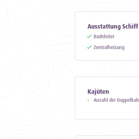
Geschichte und ihrer erf
Zweimastklipper eine unv
die Schönheit des Segeln
Ausstattung Schiff
Erinnerungen, die ein Le
Badeleiter
Zentralheizung
Kajüten
Anzahl der Doppelka