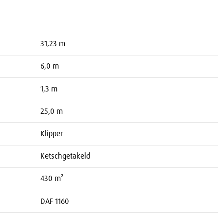
31,23 m
6,0 m
1,3 m
25,0 m
Klipper
Ketschgetakeld
430 m²
DAF 1160