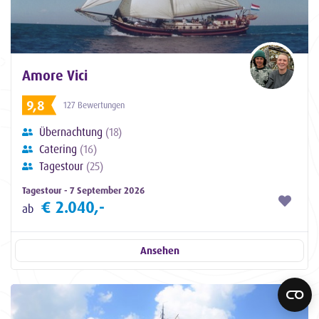
Amore Vici
9,8
127 Bewertungen
Übernachtung
(18)
Catering
(16)
Tagestour
(25)
Tagestour - 7 September 2026
€ 2.040,-
ab
Ansehen