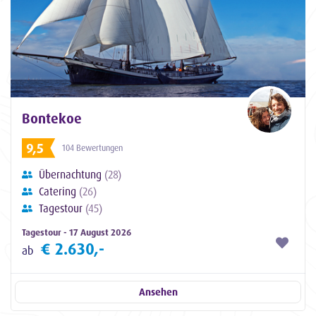
Bontekoe
9,5
104 Bewertungen
Übernachtung
(28)
Catering
(26)
Tagestour
(45)
Tagestour - 17 August 2026
€ 2.630,-
ab
Ansehen