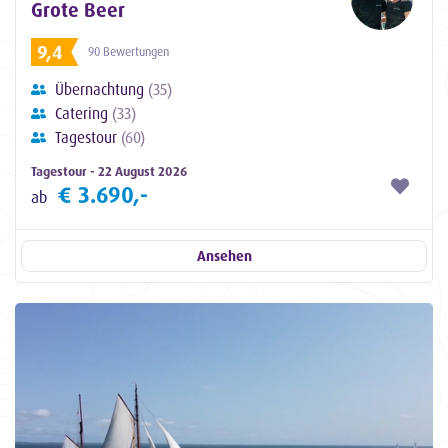
Grote Beer
9,4
90 Bewertungen
Übernachtung
(35)
Catering
(33)
Tagestour
(60)
Tagestour - 22 August 2026
€ 3.690,-
ab
Ansehen