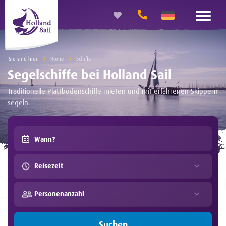
Sie sind hier:
Home
Schiffe
Segelschiffe bei Holland Sail
Traditionelle Plattbodenschiffe mieten und mit erfahrenen Skippern
segeln.
Reisezeit
Personenanzahl
Suchen