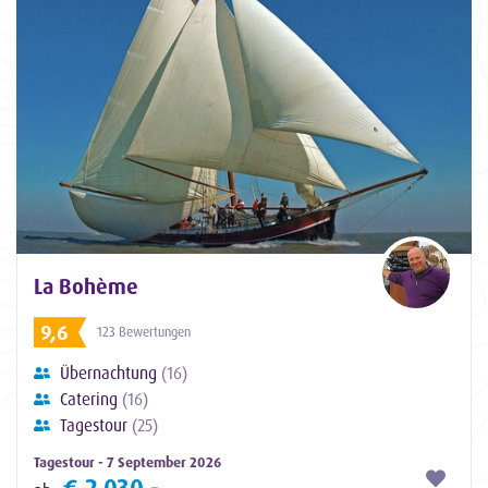
La Bohème
9,6
123 Bewertungen
Übernachtung
(16)
Catering
(16)
Tagestour
(25)
Tagestour - 7 September 2026
€ 2.030,-