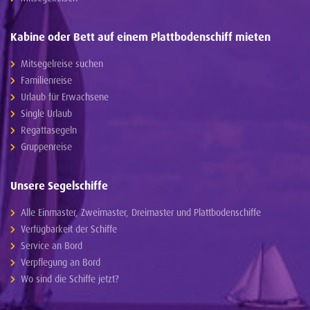
Kabine oder Bett auf einem Plattbodenschiff mieten
Mitsegelreise suchen
Familienreise
Urlaub für Erwachsene
Single Urlaub
Regattasegeln
Gruppenreise
Unsere Segelschiffe
Alle Einmaster, Zweimaster, Dreimaster und Plattbodenschiffe
Verfügbarkeit der Schiffe
Service an Bord
Verpflegung an Bord
Wo sind die Schiffe jetzt?