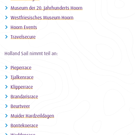
Museum der 20. Jahrhunderts Hoorn
Westfriesisches Museum Hoorn
Hoorn Events
Travelsecure
Holland Sail nimmt teil an:
Pieperrace
Tjalkenrace
Klipperrace
Brandarisrace
Beurtveer
Muider Hardzeildagen
Bontekoerace