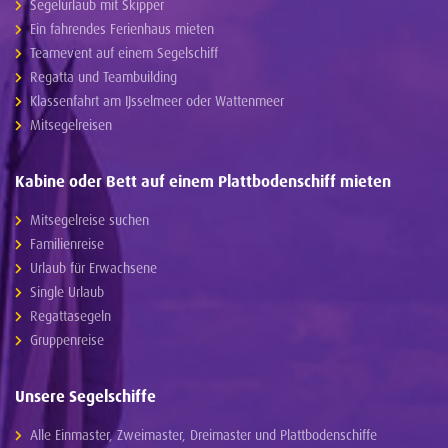
Segelurlaub mit Skipper
Ein fahrendes Ferienhaus mieten
Teamevent auf einem Segelschiff
Regatta und Teambuilding
Klassenfahrt am IJsselmeer oder Wattenmeer
Mitsegelreisen
Kabine oder Bett auf einem Plattbodenschiff mieten
Mitsegelreise suchen
Familienreise
Urlaub für Erwachsene
Single Urlaub
Regattasegeln
Gruppenreise
Unsere Segelschiffe
Alle Einmaster, Zweimaster, Dreimaster und Plattbodenschiffe