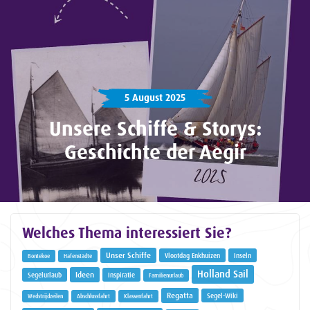
5 August 2025
Unsere Schiffe & Storys:
Geschichte der Aegir
Welches Thema interessiert Sie?
Unser Schiffe
Vlootdag Enkhuizen
Inseln
Bontekoe
Hafenstädte
Holland Sail
Ideen
Segelurlaub
Inspiratie
Familienurlaub
Regatta
Segel-Wiki
Wedstrijdzeilen
Abschlussfahrt
Klassenfahrt