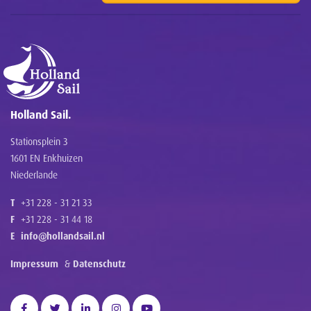
Holland Sail.
Stationsplein 3
1601 EN Enkhuizen
Niederlande
T
+31 228 - 31 21 33
F
+31 228 - 31 44 18
E
info@hollandsail.nl
Impressum
&
Datenschutz