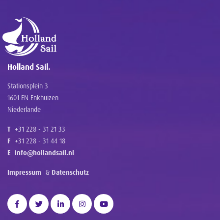
Holland Sail.
Stationsplein 3
1601 EN Enkhuizen
Niederlande
T
+31 228 - 31 21 33
F
+31 228 - 31 44 18
E
info@hollandsail.nl
Impressum
&
Datenschutz