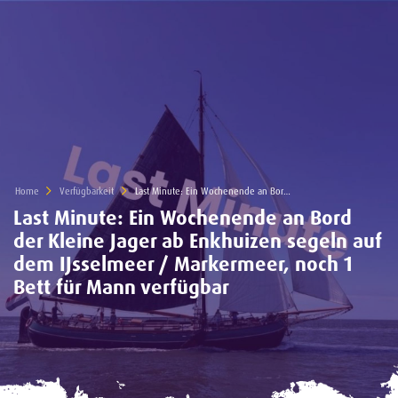
Home
Verfügbarkeit
Current:
Last Minute: Ein Wochenende an Bord der Kleine Jager ab Enkhuizen segeln auf dem IJsselmeer / Markermeer, noch 1 Bett für Mann verfügbar
Last Minute: Ein Wochenende an Bord
der Kleine Jager ab Enkhuizen segeln auf
dem IJsselmeer / Markermeer, noch 1
Bett für Mann verfügbar