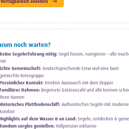
Verfügbarkeit ansehen
rum noch warten?
Keine Segelerfahrung nötig:
Segel hissen, navigieren – alle mac
mit
Echte Gemeinschaft:
Deutschsprechende Crew und eine bunt
gemischte Reisegruppe
Persönlicher Kontakt
: Direkter Austausch mit dem Skipper
Familiärer Rahmen:
Begrenzte Gästeanzahl und alle kennen schne
Ihren Namen
Historisches Plattbodenschiff:
Authentisches Segeln mit modern
Komfort
Highlights auf dem Wasser & an Land:
Segeln, entdecken & geni
Rundum sorglos genießen:
Vollpension inklusive