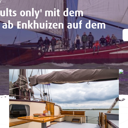
segeln
lts only' mit dem
a ab Enkhuizen auf dem