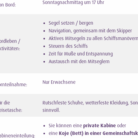
Sonntagnachmittag um 17 Uhr
on Bord:
Segel setzen / bergen
Navigation, gemeinsam mit dem Skipper
Aktives Mitsegeln zu allen Schiffsmanöver
ordleben /
Steuern des Schiffs
ktivitäten:
Zeit für Muße und Entspannung
Austausch mit den Mitseglern
Nur Erwachsene
örnteilnahme:
ür die
Rutschfeste Schuhe, wetterfeste Kleidung, So
eisetasche:
sinnvoll.
Sie können eine
private Kabine
oder
eine
Koje (Bett) in einer Gemeinschafts
abineneinteilung: