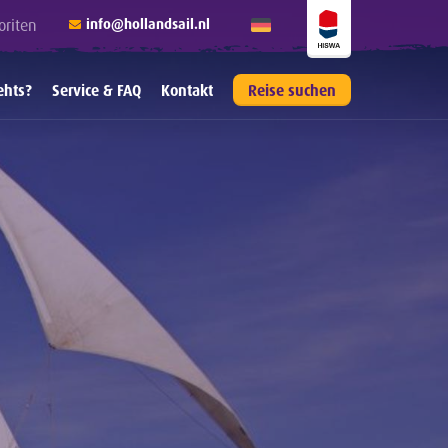
oriten
info@hollandsail.nl
ehts?
Service & FAQ
Kontakt
Reise suchen