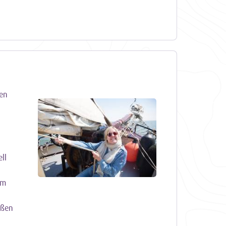
hen
ll
em
eßen