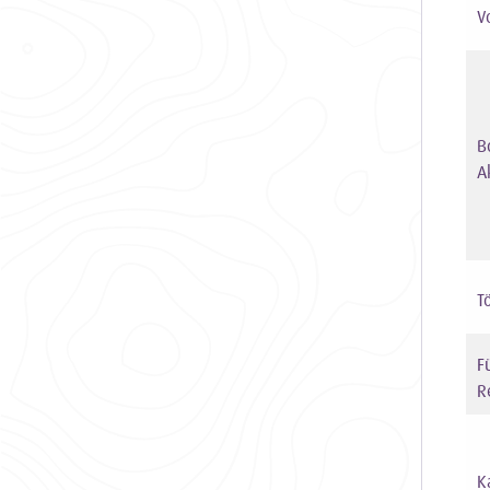
V
B
A
T
F
R
K