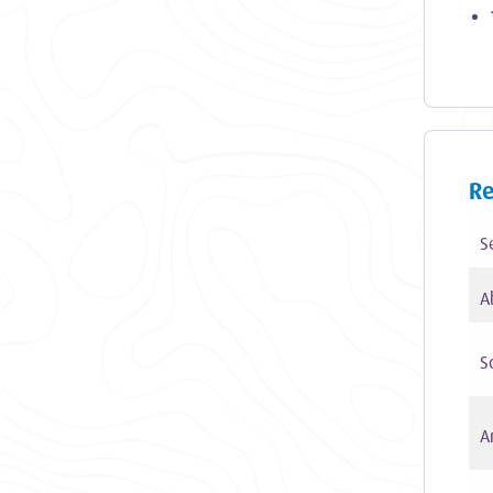
Re
S
A
Sc
A