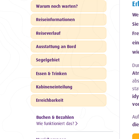
Er
Warum noch warten?
Wer
Reiseinformationen
Sie
Fre
Reiseverlauf
ein
Ausstattung an Bord
wie
Segelgebiet
Dur
At
Essen & Trinken
abs
Kabineneinteilung
sta
idy
Erreichbarkeit
vo
Auf
Buchen & Bezahlen
Wie funktioniert das?
die