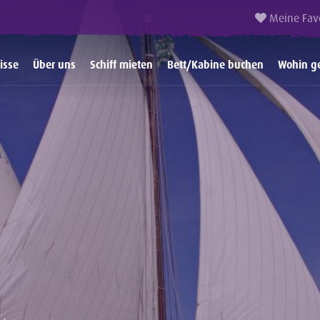
Meine Fav
isse
Über uns
Schiff mieten
Bett/Kabine buchen
Wohin g