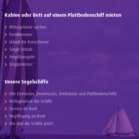
Kabine oder Bett auf einem Plattbodenschiff mieten
Mitsegelreise suchen
Familienreise
Urlaub für Erwachsene
Single Urlaub
Regattasegeln
Gruppenreise
Unsere Segelschiffe
Alle Einmaster, Zweimaster, Dreimaster und Plattbodenschiffe
Verfügbarkeit der Schiffe
Service an Bord
Verpflegung an Bord
Wo sind die Schiffe jetzt?