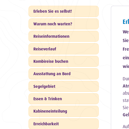
Erleben Sie es selbst!
Er
Warum noch warten?
Wer
Reiseinformationen
Sie
Fre
Reiseverlauf
ein
Kombireise buchen
wie
Ausstattung an Bord
Dur
At
Segelgebiet
abs
Essen & Trinken
sta
Si
Kabineneinteilung
Ge
Erreichbarkeit
Auf