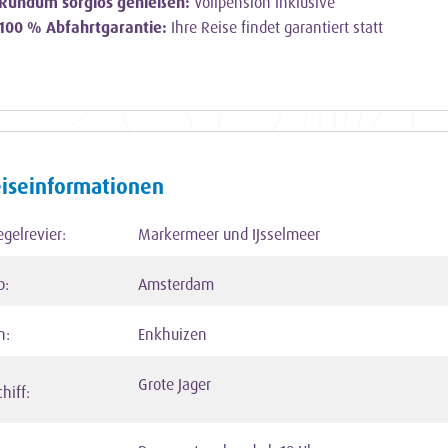
Rundum sorglos genießen:
Vollpension inklusive
100 % Abfahrtgarantie:
Ihre Reise findet garantiert statt
iseinformationen
egelrevier:
Markermeer und IJsselmeer
b:
Amsterdam
n:
Enkhuizen
Grote Jager
hiff: