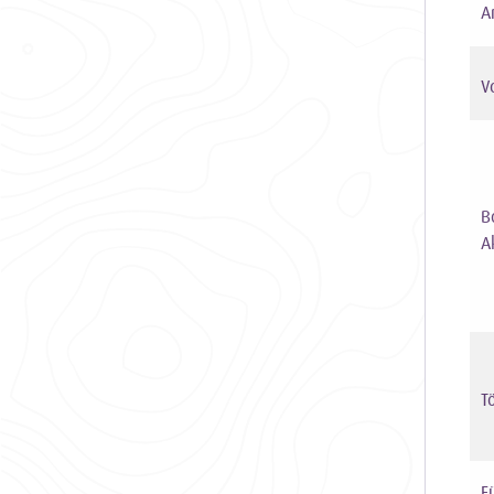
A
V
B
A
T
F