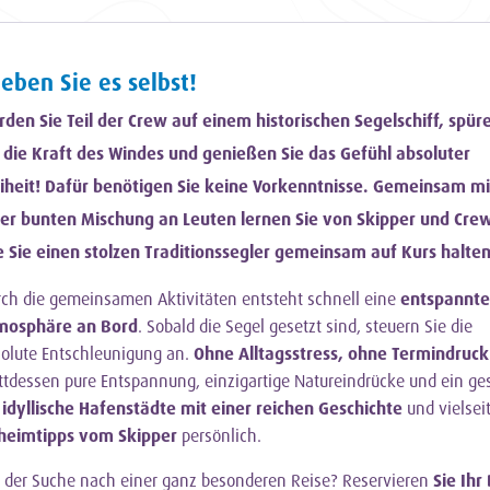
leben Sie es selbst!
den Sie Teil der Crew auf einem historischen Segelschiff, spür
 die Kraft des Windes und genießen Sie das Gefühl absoluter
iheit! Dafür benötigen Sie keine Vorkenntnisse. Gemeinsam mi
er bunten Mischung an Leuten lernen Sie von Skipper und Crew
 Sie einen stolzen Traditionssegler gemeinsam auf Kurs halten
ch die gemeinsamen Aktivitäten entsteht schnell eine
entspannte
mosphäre an Bord
. Sobald die Segel gesetzt sind, steuern Sie die
olute Entschleunigung an.
Ohne Alltagsstress, ohne Termindruck
ttdessen pure Entspannung, einzigartige Natureindrücke und ein ge
e
idyllische Hafenstädte mit einer reichen Geschichte
und vielsei
heimtipps vom Skipper
persönlich.
 der Suche nach einer ganz besonderen Reise? Reservieren
Sie Ihr