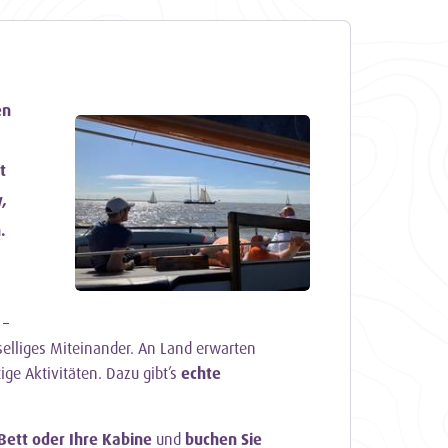
en
t
,
.
–
selliges Miteinander. An Land erwarten
tige Aktivitäten. Dazu gibt’s
echte
 Bett oder Ihre Kabine
und
buchen Sie