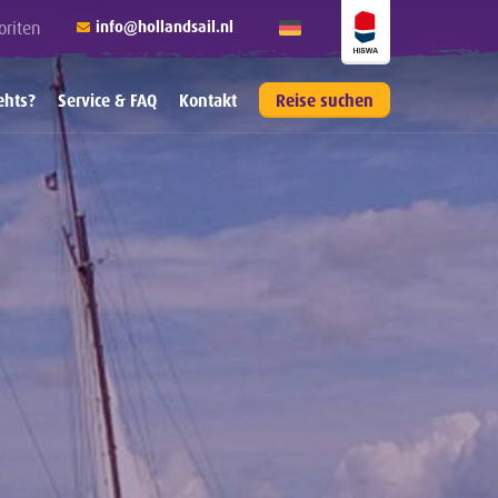
oriten
info@hollandsail.nl
ehts?
Service & FAQ
Kontakt
Reise suchen