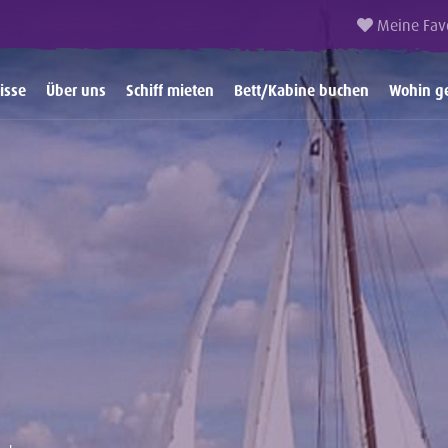
Meine Fav
isse
Über uns
Schiff mieten
Bett/Kabine buchen
Wohin g