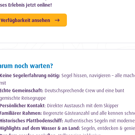
ses Erlebnis jetzt online!
Verfügbarkeit ansehen
rum noch warten?
Keine Segelerfahrung nötig:
Segel hissen, navigieren – alle mac
mit
Echte Gemeinschaft:
Deutschsprechende Crew und eine bunt
gemischte Reisegruppe
Persönlicher Kontakt
: Direkter Austausch mit dem Skipper
Familiärer Rahmen:
Begrenzte Gästeanzahl und alle kennen schn
Historisches Plattbodenschiff:
Authentisches Segeln mit modern
Highlights auf dem Wasser & an Land:
Segeln, entdecken & geni