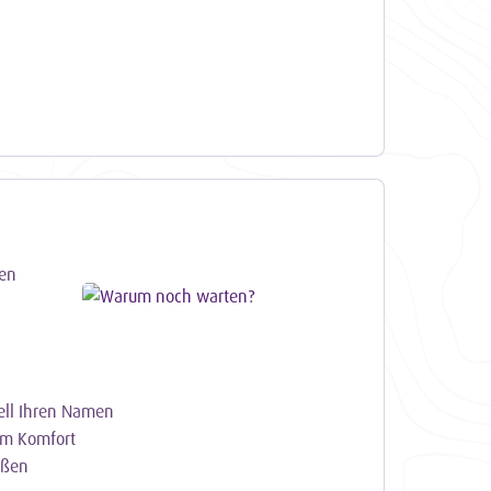
hen
ell Ihren Namen
em Komfort
eßen