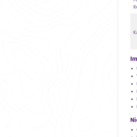
R
K
Im
Ni