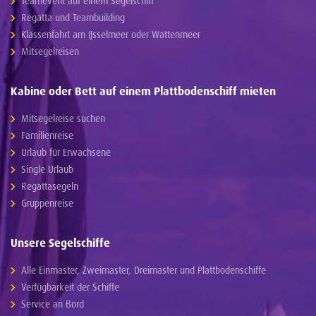
Teamevent auf einem Segelschiff
Regatta und Teambuilding
Klassenfahrt am IJsselmeer oder Wattenmeer
Mitsegelreisen
Kabine oder Bett auf einem Plattbodenschiff mieten
Mitsegelreise suchen
Familienreise
Urlaub für Erwachsene
Single Urlaub
Regattasegeln
Gruppenreise
Unsere Segelschiffe
Alle Einmaster, Zweimaster, Dreimaster und Plattbodenschiffe
Verfügbarkeit der Schiffe
Service an Bord