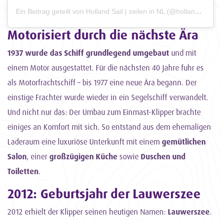
Ein Beitrag geteilt von Holland Sail | zeilen in NL (@holland_sail)
Motorisiert durch die nächste Ära
1937 wurde das Schiff grundlegend umgebaut
und mit
einem Motor ausgestattet. Für die nächsten 40 Jahre fuhr es
als Motorfrachtschiff – bis 1977 eine neue Ära begann. Der
einstige Frachter wurde wieder in ein Segelschiff verwandelt.
Und nicht nur das: Der Umbau zum Einmast-Klipper brachte
einiges an Komfort mit sich. So entstand aus dem ehemaligen
Laderaum eine luxuriöse Unterkunft mit einem
gemütlichen
Salon
, einer
großzügigen Küche
sowie
Duschen und
Toiletten
.
2012: Geburtsjahr der Lauwerszee
2012 erhielt der Klipper seinen heutigen Namen:
Lauwerszee
.