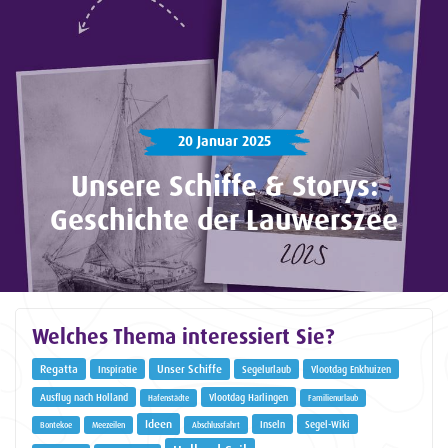
20 Januar 2025
Unsere Schiffe & Storys:
Geschichte der Lauwerszee
Welches Thema interessiert Sie?
Regatta
Unser Schiffe
Inspiratie
Segelurlaub
Vlootdag Enkhuizen
Ausflug nach Holland
Vlootdag Harlingen
Hafenstädte
Familienurlaub
Ideen
Inseln
Segel-Wiki
Bontekoe
Meezeilen
Abschlussfahrt