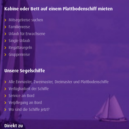
Kabine oder Bett auf einem Plattbodenschiff mieten
Mitsegelreise suchen
Familienreise
Urlaub für Erwachsene
Single Urlaub
Regattasegeln
Gruppenreise
Unsere Segelschiffe
Alle Einmaster, Zweimaster, Dreimaster und Plattbodenschiffe
Verfügbarkeit der Schiffe
Service an Bord
Verpflegung an Bord
Wo sind die Schiffe jetzt?
Direkt zu