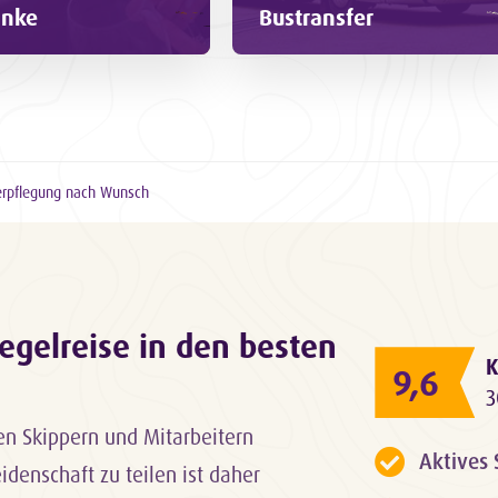
änke
Bustransfer
erpflegung nach Wunsch
 Segelreise in den besten
K
9,6
3
len Skippern und Mitarbeitern
Aktives
eidenschaft zu teilen ist daher