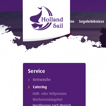
Home
Segelerlebnisse
Service
Bettwäsche
Catering
Halb- oder Vollpension
Wochenendangebot
Verpflegung nach Wunsch