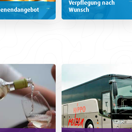
Verpflegung nach
enendangebot
Wunsch