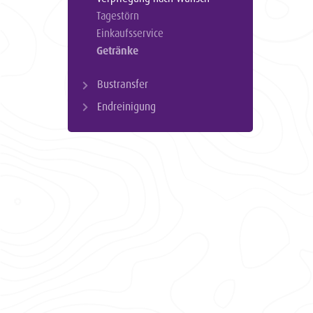
Tagestörn
Einkaufsservice
Getränke
Bustransfer
Endreinigung