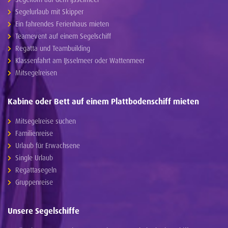
Segelurlaub mit Skipper
Ein fahrendes Ferienhaus mieten
Teamevent auf einem Segelschiff
Regatta und Teambuilding
Klassenfahrt am IJsselmeer oder Wattenmeer
Mitsegelreisen
Kabine oder Bett auf einem Plattbodenschiff mieten
Mitsegelreise suchen
Familienreise
Urlaub für Erwachsene
Single Urlaub
Regattasegeln
Gruppenreise
Unsere Segelschiffe