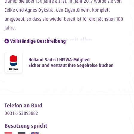
Dame, die über 130 Jahre alt ist. Im Jahr 2017 wurde sie von
Eelke und Agnes Dykstra, den Eigentümern, komplett
umgebaut, so dass sie wieder bereit ist für die nächsten 100
Jahre.
Geräumige Doppelkabinen mit allen
Vollständige Beschreibung
Annehmlichkeiten auf der Elbrich
Die Elbrich ist der einzige Klipper dieser Größe mit acht
Holland Sail ist HISWA-Mitglied
geräumigen Doppelkabinen, die jeweils mit einer eigenen
Sicher und vertraut Ihre Segelreise buchen
Dusche, Waschbecken, Toilette und Kleiderschrank
ausgestattet sind. Insgesamt gibt es Platz für 16 Personen. Bei
der Konstruktion wurde viel Wert auf das Platzangebot gelegt.
Helles und warmes Interieur mit voll
Telefon an Bord
ausgestatteter Küche
0031 6 53893882
Die Inneneinrichtung aus Ulmenholz ist hell und strahlt
Besatzung spricht
Wärme aus. Neben der gemütlichen Sitzecke gibt es eine