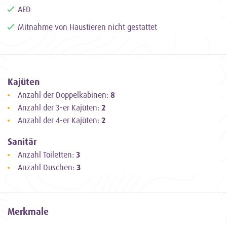
AED
Gastfreundschaft und aktives Segeln auf dem
Zweimaster Fortuna
Mitnahme von Haustieren nicht gestattet
Wir heißen Sie herzlich willkommen und freuen uns darauf, Sie
das Segeln auf diesem schönen Schiff aktiv erleben zu lassen.
Unsere erfahrene Crew ist bereit, Sie zu führen und Ihnen ein
Kajüten
unvergessliches Segelerlebnis zu bieten.
Anzahl der Doppelkabinen:
8
Anzahl der 3-er Kajüten:
2
Anzahl der 4-er Kajüten:
2
Sanitär
Anzahl Toiletten:
3
Anzahl Duschen:
3
Merkmale