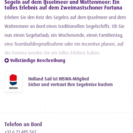
Segeln auf dem IJsselmeer und Wattenmeer: Ein
tolles Erlebnis auf dem Zweimastschoner Fortuna
Erleben Sie den Reiz des Segelns auf dem IJsselmeer und dem
Wattenmeer an Bord eines traditionellen Segelschiffs. Ob Sie
nun einen Segelurlaub, ein Wochenende, einen Familientag,
eine Teambuildingmaßnahme oder ein Incentive planen, auf
der Fortuna werden Sie ein tolles Erlebnis haben.
Vollständige Beschreibung
Ein historisches Segelschiff: die Fortuna
Die Fortuna ist ein gutes Segelschiff, das viel Lebensraum und
Holland Sail ist HISWA-Mitglied
Komfort bietet. Das Schiff wurde ursprünglich 1913 als
Sicher und vertraut Ihre Segelreise buchen
segelnder Frachter und Watt- und Sontschiff gebaut. Im Jahr
2005 wurde die Fortuna komplett zu einem robusten
Topsegelschoner mit beeindruckender Takelage umgebaut.
Telefon an Bord
+31 6 21 485 562