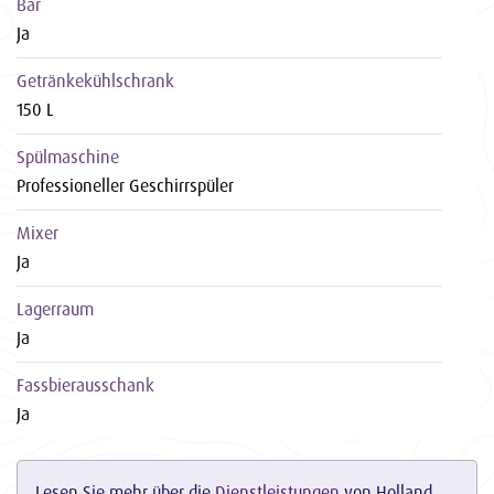
Bar
Ja
Getränkekühlschrank
150 L
Spülmaschine
Professioneller Geschirrspüler
Mixer
Ja
Lagerraum
Ja
Fassbierausschank
Ja
Lesen Sie mehr über die
Dienstleistungen
von Holland