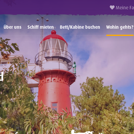
Meine Fa
Über uns
Schiff mieten
Bett/Kabine buchen
Wohin gehts?
d