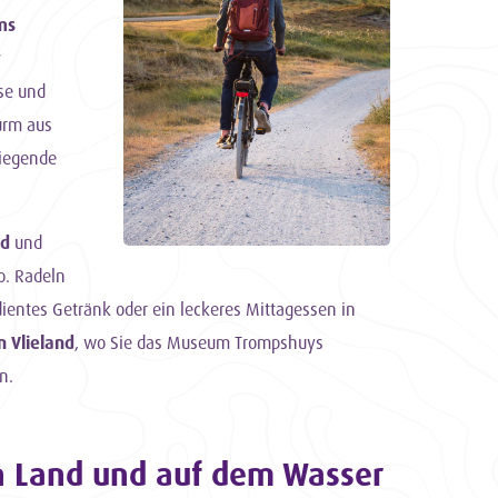
ms
r
sse und
urm aus
iegende
ad
und
o. Radeln
entes Getränk oder ein leckeres Mittagessen in
n Vlieland
, wo Sie das Museum Trompshuys
n.
an Land und auf dem Wasser