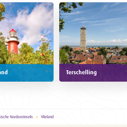
and
Terschelling
sische Nordseeinseln
Vlieland