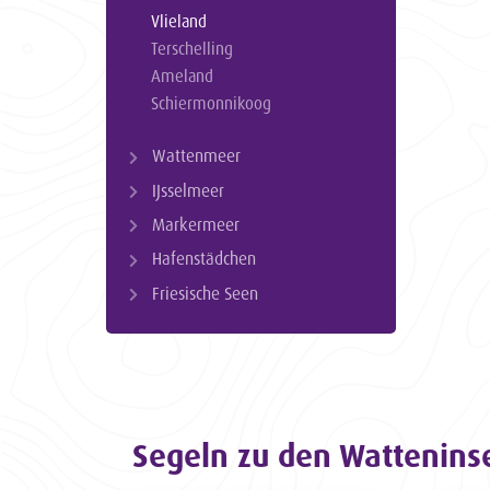
Vlieland
Terschelling
Ameland
Schiermonnikoog
Wattenmeer
IJsselmeer
Markermeer
Hafenstädchen
Friesische Seen
Segeln zu den Wattenins