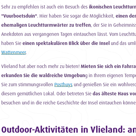
Sehr zu empfehlen ist auch ein Besuch des
ikonischen Leuchttur
"Vuurboetsduin"
. Hier haben Sie sogar die Möglichkeit,
einen de
ehemaligen Leuchtturmwärter zu treffen
, der Sie in Geheimni
Anekdoten aus vergangenen Tagen eintauchen lässt. Vom Leuchtt
haben Sie
einen spektakulären Blick über die Insel
und das uml
Wattenmeer
.
Vlieland hat aber noch mehr zu bieten!
Mieten Sie sich ein Fahrr
erkunden Sie die waldreiche Umgebun
g in Ihrem eigenen Temp
Sie zum stimmungsvollen
Posthuys
und genießen Sie ein wohlverdi
diesem gemütlichen Lokal. Oder betreten Sie
das älteste Haus vo
besuchen und in die reiche Geschichte der Insel eintauchen könne
Outdoor-Aktivitäten in Vlieland: 